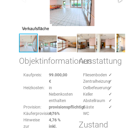
Verkaufsfläche
V
Objektinformationen
Ausstattung
Kaufpreis:
99.000,00
Fliesenboden
✓
€
Zentralheizung
✓
Heizkosten:
in
Oelbefeuerung
✓
Nebenkosten
Keller
✓
enthalten
Abstellraum
✓
Provision:
provisionspflichtig!
Gäste
✓
Käuferprovision:
4,76%
WC
Hinweise
4,76 %
Zustand
zur
inkl.