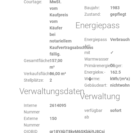
Courtage:
MwSt.
Baujahr:
1983
vom
Zustand:
gepflegt
Kaufpreis
vom
Energiepass
Käufer
bei
Energiepass
Verbrauch
notariellem
Art:
Kaufvertragsabschluss
mit
✓
fällig.
Warmwasser
Gesamtfläche:
157,00
Primärenergieträger:
Öl
m²
Energiekw.-
162.5
Verkaufsfläche:
96,00 m²
W�rme:
kWh/(m²a)
Stellplätze:
2
Gebäudeart:
nichtwohn
Verwaltungsdaten
Verwaltung
Interne
2614095
verfügbar
sofort
Nummer
ab
Externe
150
Nummer
OIOBID
qr18YAbT8kyM6SKbkj9J8Csi